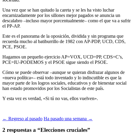
Una vez que se han quitado la careta y se les ha visto luchar
encarnizadamente por los sillones mejor pagados se anuncia un
descalabro –incluso mayor porcentualmente– como el que va a sufrir
el PP-AP.
Este es el panorama de la oposición, dividida y sin programa que
recuerda mucho al batiburrillo de 1982 con AP-PDP, UCD, CDS,
PCE, PSOE.
Hagamos un pequeño ejercicio AP=VOX, UCD=PP, CDS=C’s,
PCE=IU-PODEMOS y el PSOE sigue siendo el PSOE.
Cómo se puede observar –aunque se quieran disfrazar algunos de
«nueva política»– está todo inventado y lo indiscutible es que la
mayor parte de los logros sociales, educativos y de bienestar social
han estado promovidos por los Socialistas de este país.
Y esta vez es verdad, «Si tú no vas, ellos vuelven».
← Regreso al pasado
Ha pasado una semana →
2 respuestas a “Elecciones cruciales”