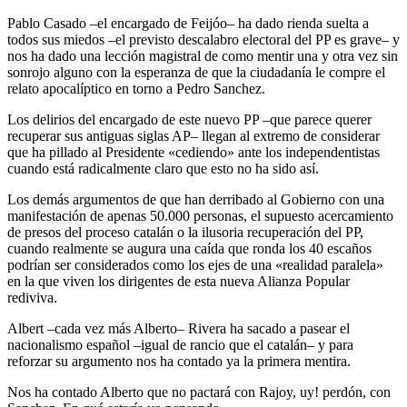
Pablo Casado –el encargado de Feijóo– ha dado rienda suelta a
todos sus miedos –el previsto descalabro electoral del PP es grave– y
nos ha dado una lección magistral de como mentir una y otra vez sin
sonrojo alguno con la esperanza de que la ciudadanía le compre el
relato apocalíptico en torno a Pedro Sanchez.
Los delirios del encargado de este nuevo PP –que parece querer
recuperar sus antiguas siglas AP– llegan al extremo de considerar
que ha pillado al Presidente «cediendo» ante los independentistas
cuando está radicalmente claro que esto no ha sido así.
Los demás argumentos de que han derribado al Gobierno con una
manifestación de apenas 50.000 personas, el supuesto acercamiento
de presos del proceso catalán o la ilusoria recuperación del PP,
cuando realmente se augura una caída que ronda los 40 escaños
podrían ser considerados como los ejes de una «realidad paralela»
en la que viven los dirigentes de esta nueva Alianza Popular
rediviva.
Albert –cada vez más Alberto– Rivera ha sacado a pasear el
nacionalismo español –igual de rancio que el catalán– y para
reforzar su argumento nos ha contado ya la primera mentira.
Nos ha contado Alberto que no pactará con Rajoy, uy! perdón, con