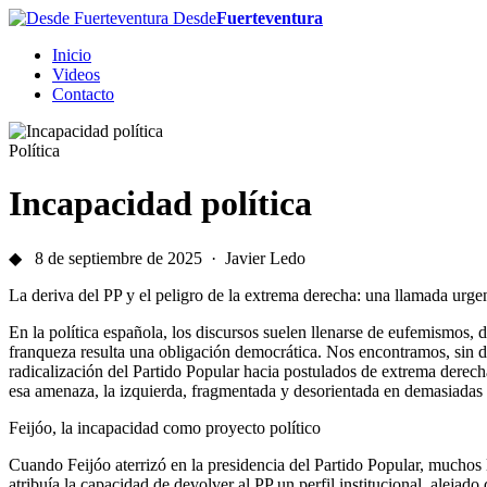
Desde
Fuerteventura
Inicio
Videos
Contacto
Política
Incapacidad política
◆ 8 de septiembre de 2025 · Javier Ledo
La deriva del PP y el peligro de la extrema derecha: una llamada urgen
En la política española, los discursos suelen llenarse de eufemismos,
franqueza resulta una obligación democrática. Nos encontramos, sin d
radicalización del Partido Popular hacia postulados de extrema derecha
esa amenaza, la izquierda, fragmentada y desorientada en demasiadas 
Feijóo, la incapacidad como proyecto político
Cuando Feijóo aterrizó en la presidencia del Partido Popular, muchos
atribuía la capacidad de devolver al PP un perfil institucional, alejado