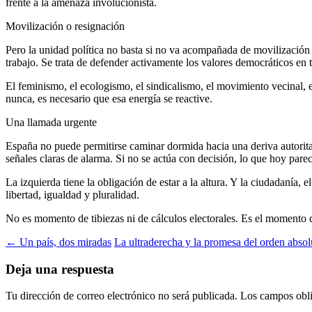
frente a la amenaza involucionista.
Movilización o resignación
Pero la unidad política no basta si no va acompañada de movilización s
trabajo. Se trata de defender activamente los valores democráticos en to
El feminismo, el ecologismo, el sindicalismo, el movimiento vecinal, e
nunca, es necesario que esa energía se reactive.
Una llamada urgente
España no puede permitirse caminar dormida hacia una deriva autoritar
señales claras de alarma. Si no se actúa con decisión, lo que hoy par
La izquierda tiene la obligación de estar a la altura. Y la ciudadanía,
libertad, igualdad y pluralidad.
No es momento de tibiezas ni de cálculos electorales. Es el momento d
← Un país, dos miradas
La ultraderecha y la promesa del orden abso
Deja una respuesta
Tu dirección de correo electrónico no será publicada.
Los campos obli