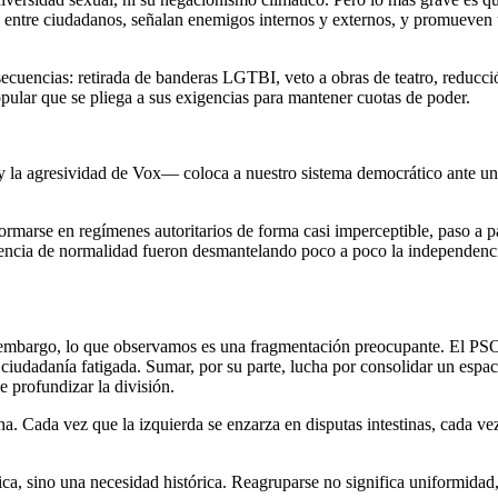
to entre ciudadanos, señalan enemigos internos y externos, y promueve
secuencias: retirada de banderas LGTBI, veto a obras de teatro, reducci
opular que se pliega a sus exigencias para mantener cuotas de poder.
 y la agresividad de Vox— coloca a nuestro sistema democrático ante un
marse en regímenes autoritarios de forma casi imperceptible, paso a pas
riencia de normalidad fueron desmantelando poco a poco la independencia 
in embargo, lo que observamos es una fragmentación preocupante. El PS
 ciudadanía fatigada. Sumar, por su parte, lucha por consolidar un espac
e profundizar la división.
ha. Cada vez que la izquierda se enzarza en disputas intestinas, cada 
ica, sino una necesidad histórica. Reagruparse no significa uniformida