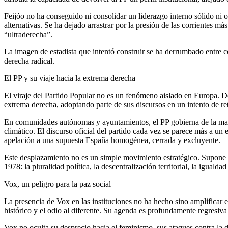
Feijóo no ha conseguido ni consolidar un liderazgo interno sólido ni of
alternativas. Se ha dejado arrastrar por la presión de las corrientes m
“ultraderecha”.
La imagen de estadista que intentó construir se ha derrumbado entre c
derecha radical.
El PP y su viaje hacia la extrema derecha
El viraje del Partido Popular no es un fenómeno aislado en Europa. De
extrema derecha, adoptando parte de sus discursos en un intento de re
En comunidades autónomas y ayuntamientos, el PP gobierna de la mano
climático. El discurso oficial del partido cada vez se parece más a un ec
apelación a una supuesta España homogénea, cerrada y excluyente.
Este desplazamiento no es un simple movimiento estratégico. Supone 
1978: la pluralidad política, la descentralización territorial, la igualda
Vox, un peligro para la paz social
La presencia de Vox en las instituciones no ha hecho sino amplificar e
histórico y el odio al diferente. Su agenda es profundamente regresiva
Vox no oculta su desprecio hacia el feminismo, sus ataques contra la 