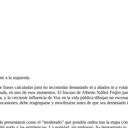
te a la izquierda
 de frases calculadas para no incomodar demasiado ni a aliados ni a vot
uda, en uno de esos momentos. El fracaso de Alberto Núñez Feijóo para
, y la creciente influencia de Vox en la vida pública dibujan un escenar
ocasiones, debe reagruparse y movilizarse antes de que sea demasiado t
 lo presentaron como el “moderado” que pondría orden tras la etapa co
 del ruido y las estridencias. La realidad, sin embargo, ha demostrado lo 