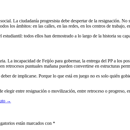
ocial. La ciudadanía progresista debe despertar de la resignación. No s
dos los ámbitos: en las calles, en las redes, en los centros de trabajo, en
l estudiantil: todos ellos han demostrado a lo largo de la historia su c
ia. La incapacidad de Feijóo para gobernar, la entrega del PP a los po
ecen retrocesos puntuales mañana pueden convertirse en estructuras per
 el deber de implicarse. Porque lo que está en juego no es solo quién go
e elegir entre resignación o movilización, entre retroceso o progreso, 
luto →
gatorios están marcados con
*