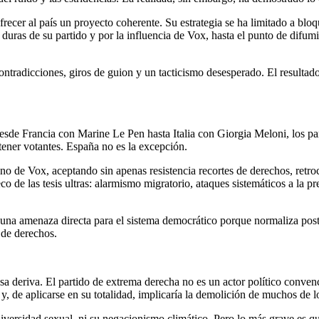
recer al país un proyecto coherente. Su estrategia se ha limitado a bloq
ás duras de su partido y por la influencia de Vox, hasta el punto de difu
ontradicciones, giros de guion y un tacticismo desesperado. El resultad
sde Francia con Marine Le Pen hasta Italia con Giorgia Meloni, los par
tener votantes. España no es la excepción.
 de Vox, aceptando sin apenas resistencia recortes de derechos, retro
o de las tesis ultras: alarmismo migratorio, ataques sistemáticos a la pren
una amenaza directa para el sistema democrático porque normaliza post
d de derechos.
sa deriva. El partido de extrema derecha no es un actor político convenc
 y, de aplicarse en su totalidad, implicaría la demolición de muchos de
diversidad sexual, ni su negacionismo climático. Pero lo más grave es 