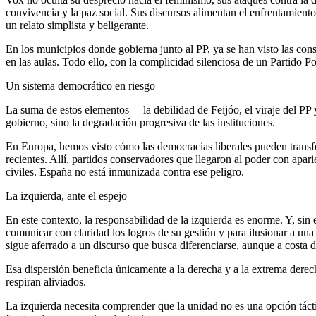
convivencia y la paz social. Sus discursos alimentan el enfrentamien
un relato simplista y beligerante.
En los municipios donde gobierna junto al PP, ya se han visto las con
en las aulas. Todo ello, con la complicidad silenciosa de un Partido P
Un sistema democrático en riesgo
La suma de estos elementos —la debilidad de Feijóo, el viraje del PP
gobierno, sino la degradación progresiva de las instituciones.
En Europa, hemos visto cómo las democracias liberales pueden transfor
recientes. Allí, partidos conservadores que llegaron al poder con apa
civiles. España no está inmunizada contra ese peligro.
La izquierda, ante el espejo
En este contexto, la responsabilidad de la izquierda es enorme. Y, s
comunicar con claridad los logros de su gestión y para ilusionar a una
sigue aferrado a un discurso que busca diferenciarse, aunque a costa d
Esa dispersión beneficia únicamente a la derecha y a la extrema derec
respiran aliviados.
La izquierda necesita comprender que la unidad no es una opción táct