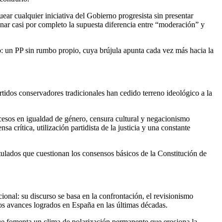
uear cualquier iniciativa del Gobierno progresista sin presentar
minar casi por completo la supuesta diferencia entre “moderación” y
o: un PP sin rumbo propio, cuya brújula apunta cada vez más hacia la
tidos conservadores tradicionales han cedido terreno ideológico a la
cesos en igualdad de género, censura cultural y negacionismo
sa crítica, utilización partidista de la justicia y una constante
ulados que cuestionan los consensos básicos de la Constitución de
ional: su discurso se basa en la confrontación, el revisionismo
 los avances logrados en España en las últimas décadas.
que fomenta un clima de polarización permanente que erosiona la