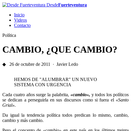
Desde
Fuerteventura
Inicio
Videos
Contacto
Política
CAMBIO, ¿QUE CAMBIO?
◆ 26 de octubre de 2011 · Javier Ledo
HEMOS DE "ALUMBRAR" UN NUEVO
SISTEMA CON URGENCIA
Cada cuatro años surge la palabrita,
«cambio»,
y todos los políticos
se dedican a perseguirla en sus discursos como si fuera el
«Santo
Grial».
Da igual la tendencia política todos predican lo mismo, cambio,
cambio y más cambio.
Pero el concepto de
«cambio»
en este país en los últimos treinta