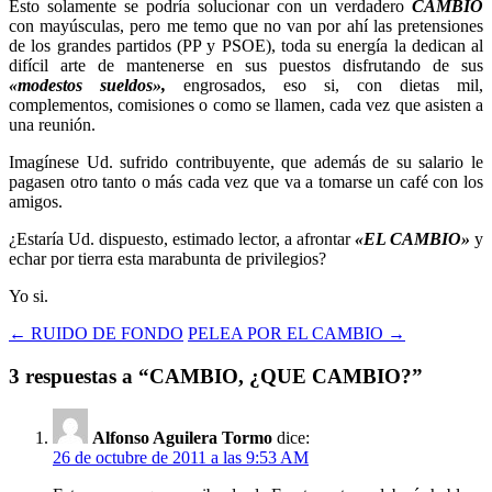
Esto solamente se podría solucionar con un verdadero
CAMBIO
con mayúsculas, pero me temo que no van por ahí las pretensiones
de los grandes partidos (PP y PSOE), toda su energía la dedican al
difícil arte de mantenerse en sus puestos disfrutando de sus
«modestos sueldos»,
engrosados, eso si, con dietas mil,
complementos, comisiones o como se llamen, cada vez que asisten a
una reunión.
Imagínese Ud. sufrido contribuyente, que además de su salario le
pagasen otro tanto o más cada vez que va a tomarse un café con los
amigos.
¿Estaría Ud. dispuesto, estimado lector, a afrontar
«EL CAMBIO»
y
echar por tierra esta marabunta de privilegios?
Yo si.
← RUIDO DE FONDO
PELEA POR EL CAMBIO →
3 respuestas a “CAMBIO, ¿QUE CAMBIO?”
Alfonso Aguilera Tormo
dice:
26 de octubre de 2011 a las 9:53 AM