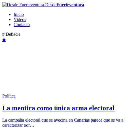
Desde
Fuerteventura
Inicio
Videos
Contacto
# Debacle
◆
Política
La mentira como única arma electoral
La campaña electoral que se avecina en Canarias parece que se va a
caracterizar por…