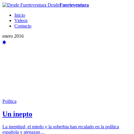
Desde
Fuerteventura
Inicio
Videos
Contacto
enero 2016
◆
Política
Un inepto
La ineptitud, el miedo y la soberbia han recalado en la política
española y atenazan…